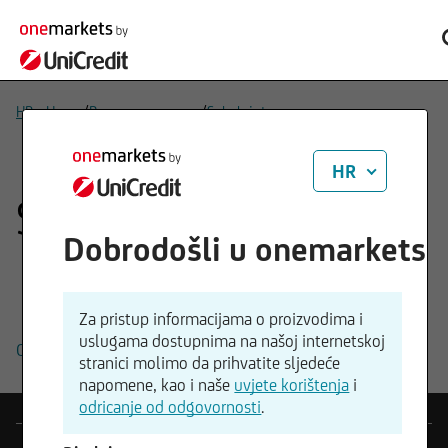
/
/
HR - Home
Pravne napomene
Sukob interesa
HR
Sukob interesa
Dobrodošli u onemarkets
Za pristup informacijama o proizvodima i
uslugama dostupnima na našoj internetskoj
Opće odredbe za rješavanje sukoba interesa (PDF)
stranici molimo da prihvatite sljedeće
napomene, kao i naše
uvjete korištenja
i
odricanje od odgovornosti
.