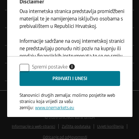
Proizvodi
Disclaimer
Ova internetska stranica predstavlja promidžbeni
materijal te je namijenjena isključivo osobama s
Alati
prebivalištem u Republici Hrvatskoj.
Usluga
Informacije sadržane na ovoj internetskoj stranici
ne predstavljaju ponudu niti poziv na kupnju ili
Legal Notes
prodaju financijskih instrumenata te se ne smiju
koristiti u jurisdikcijama u kojima je takva
Spremi postavke
i
uporaba zabranjena.
Kontakt
Stanovnici drugih zemalja: molimo posjetite web
stranicu koja vrijedi za vašu
zemlju:
www.onemarkets.eu
© 2026
UniCredit Bank GmbH
Informacije o web-stranici
Zaštita podataka
Uvjeti korištenja
Odricanje od odgovornosti