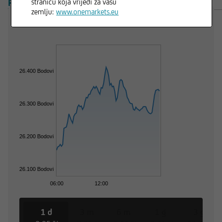
PREGLED
PROIZVODI
stranicu koja vrijedi za vašu
zemlju:
www.onemarkets.eu
26.400 Bodovi
26.300 Bodovi
26.200 Bodovi
26.100 Bodovi
06:00
12:00
1 d
3 m
6 m
1 g
3 g