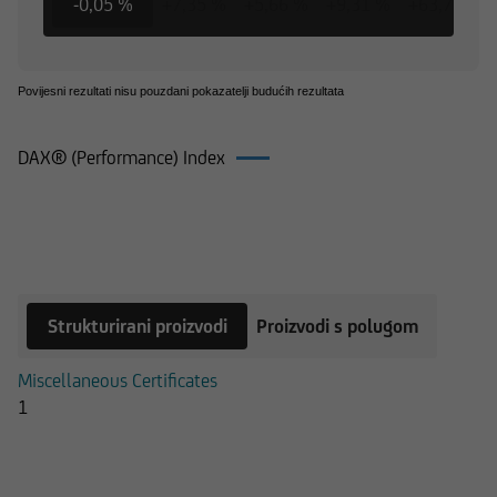
-0,05 %
+7,35 %
+5,66 %
+9,31 %
+63,73 %
Povijesni rezultati nisu pouzdani pokazatelji budućih rezultata
DAX® (Performance) Index
Proizvodi na DAX® (Performance)
Index
Strukturirani proizvodi
Proizvodi s polugom
Miscellaneous Certificates
1