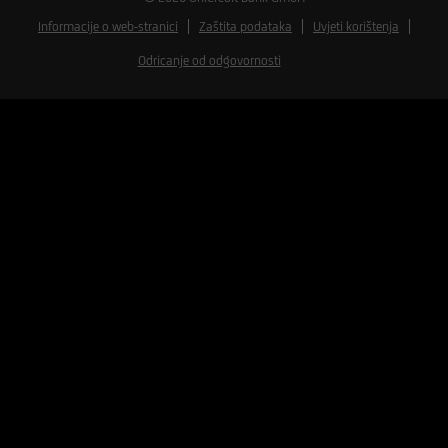
Informacije o web-stranici
Zaštita podataka
Uvjeti korištenja
Odricanje od odgovornosti