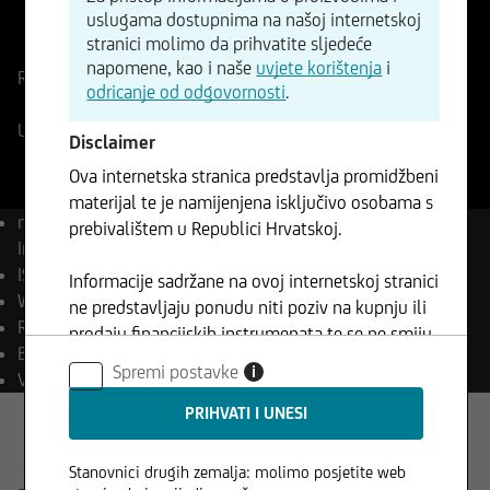
uslugama dostupnima na našoj internetskoj
ISIN
WKN
stranici molimo da prihvatite sljedeće
DE0008469008
846900
napomene, kao i naše
uvjete korištenja
i
Referentna cijena
26369,50
Bodovi
Promjena
odricanje od odgovornosti
.
+0,88%
+231,37
UniCredit prikaz u stvarnom vremenu
07.08.2026
- 21:59
Disclaimer
Ova internetska stranica predstavlja promidžbeni
materijal te je namijenjena isključivo osobama s
naziv
DAX® (Performance)
prebivalištem u Republici Hrvatskoj.
Index
ISIN
DE0008469008
Informacije sadržane na ovoj internetskoj stranici
WKN
846900
ne predstavljaju ponudu niti poziv na kupnju ili
Reuters
.GDAXI
prodaju financijskih instrumenata te se ne smiju
Bloomberg
DAX Index
koristiti u jurisdikcijama u kojima je takva
Spremi postavke
i
Valuta
EUR
uporaba zabranjena.
Stanovnici drugih zemalja: molimo posjetite web