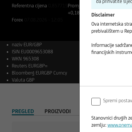
da prihvatite slj
Referentna cijena
0,857715
Promjena
+0,18%
+0,00
Disclaimer
Forex
07.08.2026
- 12:05
Ova internetska str
prebivalištem u Rep
naziv
EUR/GBP
Informacije sadržane
ISIN
EU0009653088
financijskih instrum
WKN
965308
Reuters
EURGBP=
Bloomberg
EURGBP Curncy
Valuta
GBP
Spremi posta
PREGLED
PROIZVODI
Stanovnici drugih z
zemlju:
www.onemar