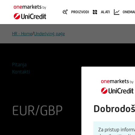
PROIZVODI
ALATI
ONEMA
/
HR - Home
Underlying page
Pitanja
Kontakti
EUR/GBP
Dobrodoš
ISIN
WKN
Za pristup infor
EU0009653088
965308