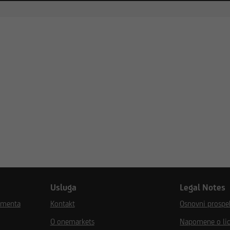
Usluga
Legal Notes
umenta
Kontakt
Osnovni prospek
O onemarkets
Napomene o lic