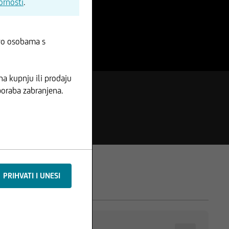
ornosti
.
ivo osobama s
na kupnju ili prodaju
uporaba zabranjena.