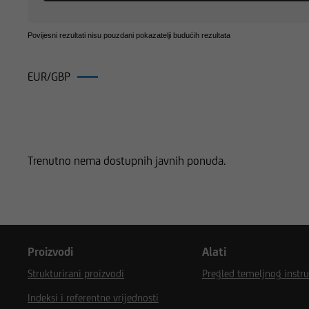
Povijesni rezultati nisu pouzdani pokazatelji budućih rezultata
EUR/GBP
Proizvodi na EUR/GBP
Trenutno nema dostupnih javnih ponuda.
Proizvodi
Alati
Strukturirani proizvodi
Pregled temeljnog instr
Indeksi i referentne vrijednosti