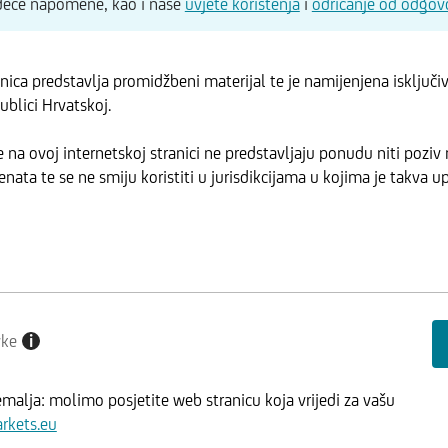
edeće napomene, kao i naše
uvjete korištenja
i
odricanje od odgov
anica predstavlja promidžbeni materijal te je namijenjena isključ
ublici Hrvatskoj.
 na ovoj internetskoj stranici ne predstavljaju ponudu niti poziv 
enata te se ne smiju koristiti u jurisdikcijama u kojima je takva 
vke
i
emalja: molimo posjetite web stranicu koja vrijedi za vašu
kets.eu