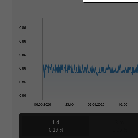
0,86
0,86
0,86
0,86
0,86
0,86
06.08.2026
23:00
07.08.2026
01:00
1 d
3 m
-0,19 %
-1,05 %