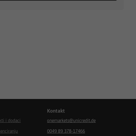
Kontakt
ti i dodaci
onemarkets@unicredit.de
enciranju
0049 89 378-17466