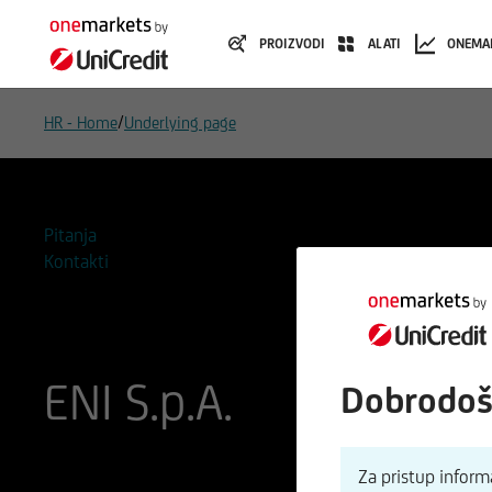
PROIZVODI
ALATI
ONEMA
/
HR - Home
Underlying page
Pitanja
Kontakti
ENI S.p.A.
Dobrodoš
ISIN
WKN
Za pristup infor
IT0003132476
897791