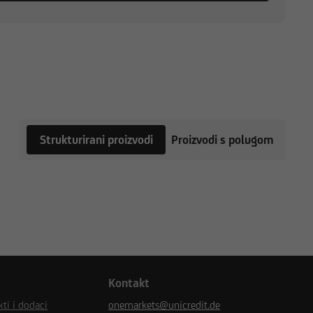
Strukturirani proizvodi
Proizvodi s polugom
Kontakt
ti i dodaci
onemarkets@unicredit.de