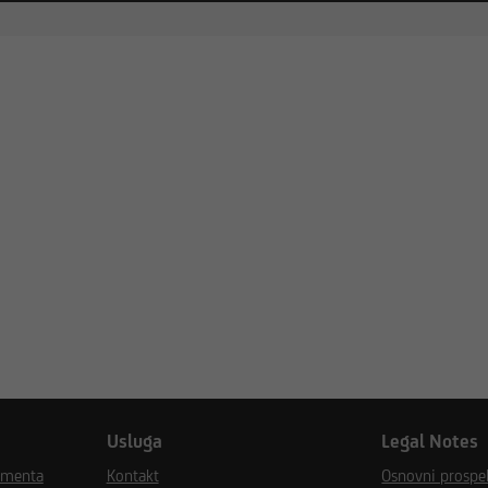
Usluga
Legal Notes
umenta
Kontakt
Osnovni prospek