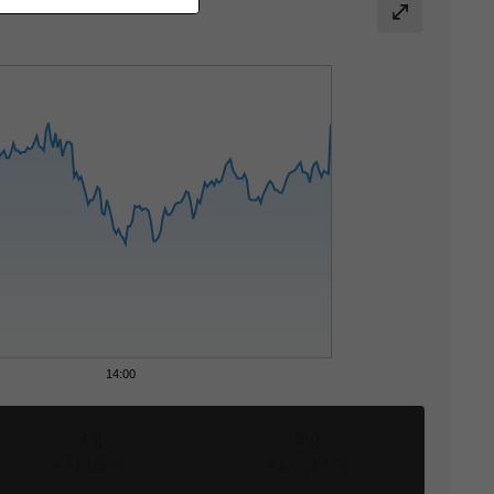
0
14:00
3 g
5 g
+71,05 %
+127,14 %