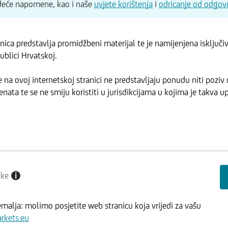
edeće napomene, kao i naše
uvjete korištenja
i
odricanje od odgov
anica predstavlja promidžbeni materijal te je namijenjena isključ
ublici Hrvatskoj.
 na ovoj internetskoj stranici ne predstavljaju ponudu niti poziv 
enata te se ne smiju koristiti u jurisdikcijama u kojima je takva 
vke
i
emalja: molimo posjetite web stranicu koja vrijedi za vašu
kets.eu