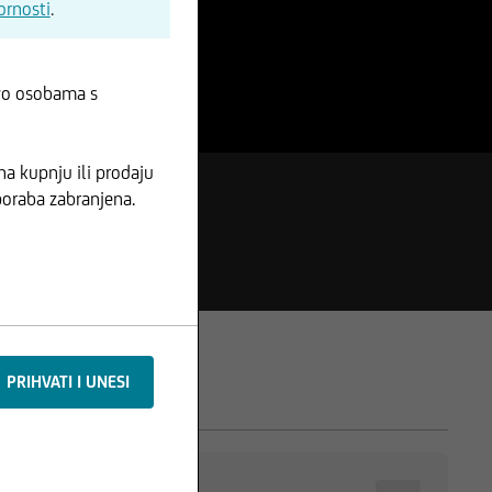
ornosti
.
ivo osobama s
na kupnju ili prodaju
uporaba zabranjena.