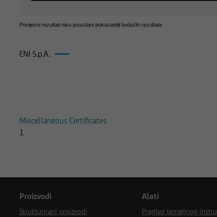
Povijesni rezultati nisu pouzdani pokazatelji budućih rezultata
ENI S.p.A.
Proizvodi na ENI S.p.A.
Miscellaneous Certificates
1
Proizvodi
Alati
Strukturirani proizvodi
Pregled temeljnog instr