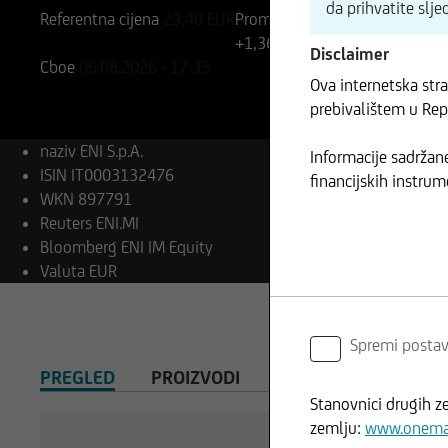
da prihvatite slj
Referentna cijena
23,40
EUR
Promjena
+1,36%
+0,32
Disclaimer
Cboe
06.08.2026
- 17:35
Ova internetska str
prebivalištem u Rep
naziv
ENI S.p.A.
Informacije sadržane
ISIN
IT0003132476
financijskih instrum
WKN
897791
Reuters
ENI.MI
Bloomberg
ENI IM Equity
Valuta
EUR
Spremi posta
PREGLED
PROIZVODI
Stanovnici drugih z
zemlju:
www.onemar