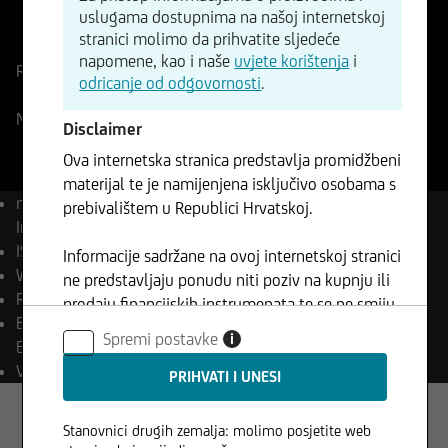
uslugama dostupnima na našoj internetskoj
ISIN
WKN
stranici molimo da prihvatite sljedeće
US69608A1088
A2QA4J
napomene, kao i naše
uvjete korištenja
i
Referentna cijena
169,57
USD
Promjena
odricanje od odgovornosti
.
-%
-
NASDAQ
10.08.2026
- 12:31
Disclaimer
Ova internetska stranica predstavlja promidžbeni
materijal te je namijenjena isključivo osobama s
naziv
Palantir Technologies
prebivalištem u Republici Hrvatskoj.
Inc
ISIN
US69608A1088
Informacije sadržane na ovoj internetskoj stranici
WKN
A2QA4J
ne predstavljaju ponudu niti poziv na kupnju ili
Reuters
PLTR.OQ
prodaju financijskih instrumenata te se ne smiju
Bloomberg
PLTR UW
koristiti u jurisdikcijama u kojima je takva
Spremi postavke
i
Equity
uporaba zabranjena.
Valuta
USD
Stanovnici drugih zemalja: molimo posjetite web