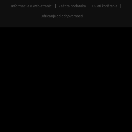
Informacije o web-stranici
Zaštita podataka
Uvjeti korištenja
Odricanje od odgovornosti