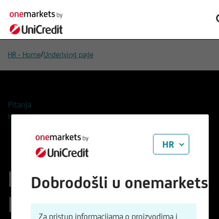
/
HR - Home
Underlying page
Pitanja
Kontakti
HR
Palantir Technologies
Dobrodošli u onemarkets
Inc
Za pristup informacijama o proizvodima i